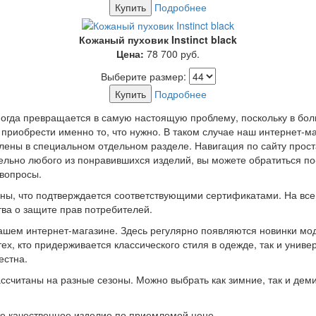
Купить
Подробнее
Кожаный пуховик Instinct black
Цена:
78 700
руб.
Выберите размер:
Купить
Подробнее
гда превращается в самую настоящую проблему, поскольку в бол
ы приобрести именно то, что нужно. В таком случае наш интернет-м
ны в специальном отдельном разделе. Навигация по сайту проста
льно любого из понравившихся изделий, вы можете обратиться по
 вопросы.
ьны, что подтверждается соответствующими сертификатами. На вс
тва о защите прав потребителей.
ашем интернет-магазине. Здесь регулярно появляются новинки мо
тех, кто придерживается классического стиля в одежде, так и унив
естна.
ссчитаны на разные сезоны. Можно выбрать как зимние, так и дем
те качественное изделие по приемлемой цене.