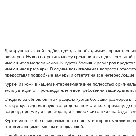
Для крупных людей подбор одежды необходимых параметров ино
размеров. Нужно потратить массу времени и сил для того, чтоб
имеющиеся модели кожаных курток больших размеров представле
имеющиеся размеры. В случае возникновения вопросов относите
предоставят подробные замеры и ответят на все интересующие
Куртки из кожи в нашем интернет-магазине полностью оригинал
эксплуатации от производителя и все требования законодательс
Следите за обновлениями раздела курток больших размеров в н
как куртку, выдержанную в определенном стиле, к примеру, для 
встречу, прогулку и в ресторан, и в любой ситуации она будет ум
Куртки из кожи больших размеров в нашем интернет-магазине ра
отстегивающимся мехом и подкладкой.
Приобретая куртку на нашем сайте, вы гарантированно получае