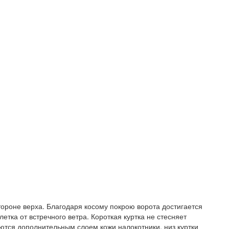
тороне верха. Благодаря косому покрою ворота достигается
ка от встречного ветра. Короткая куртка не стесняет
ются дополнительным слоем кожи налокотники, низ куртки