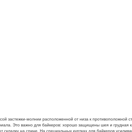
осой застежки-молнии расположенной от низа к противоположной с
ла. Это важно для байкеров: хорошо защищены шея и грудная клет
 складку на спине. На специальных куртках для байкеров усилива