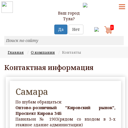
T
N
Ваш город
Тула?
0
Да
Нет
Главная
О компании
Контакты
Контактная информация
Самара
По шубам обращаться:
Оптово-розничный "Кировский рынок",
Проспект Кирова 34Б
Павильон № 1903(рядом со входом в 3-х
этажное здание администации)